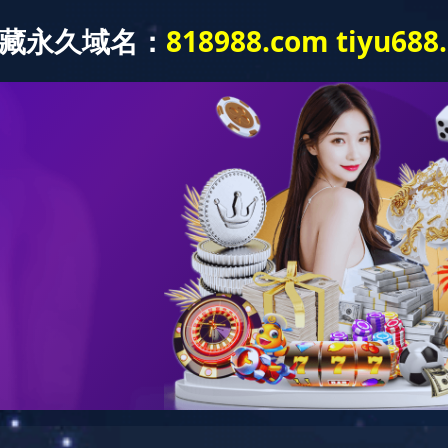
于我们
产品中心
视频中心
新闻动态
火狐(