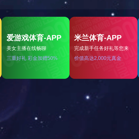
双线全自动点断背心袋连卷制袋机
双线半自动点断连卷制袋机（有芯
单线半自动点断连卷制袋机（有芯