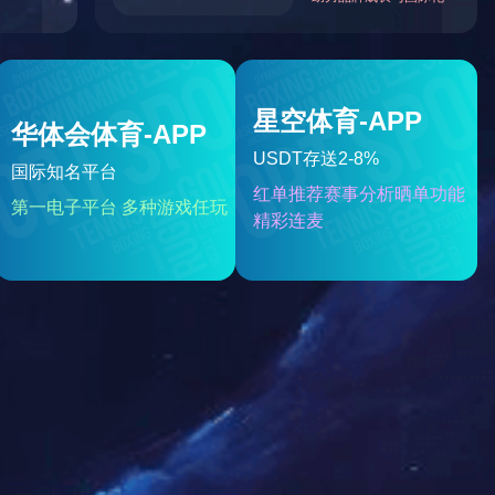
（有芯）
）
）