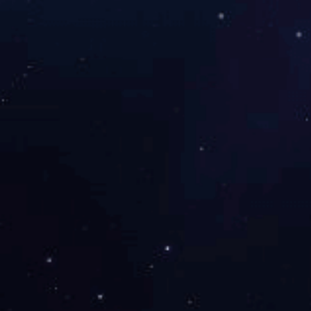
火狐
地址
手机：1
电话：0
传真：0