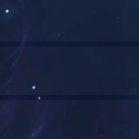
产品中心
PRODUCTS
双线全自动点断连卷制袋机（有芯
单线全自动点断连卷制袋机（有芯