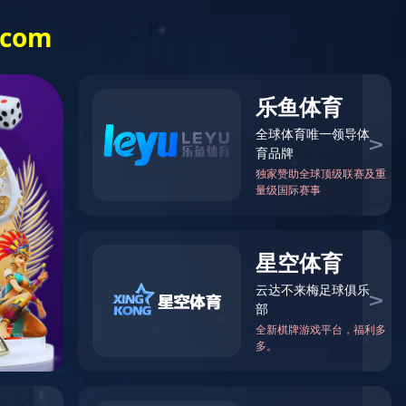

中国)