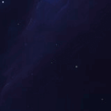
查看更多 +
全国销售热线：

0086-15158722555
视频中心
VIDEO
还没有内容