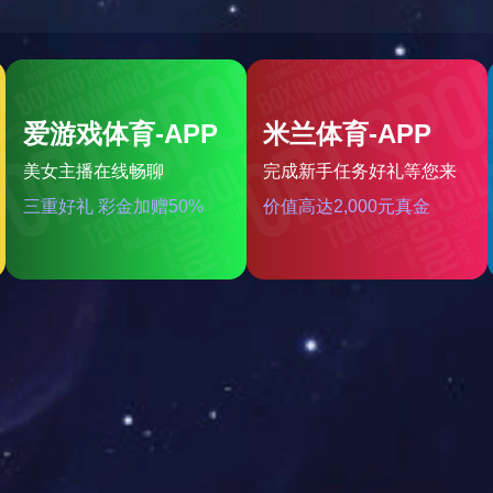
双线全自动点断背心袋连卷制袋机
双线半自动点断连卷制袋机（有芯
单线半自动点断连卷制袋机（有芯